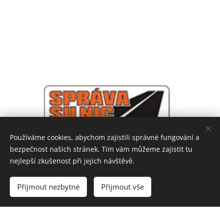
Používáme cookies, abychom zajistili správné fungování a
bezpečnost našich stránek. Tím vám můžeme zajistit tu
nejlepší zkušenost při jejich návštěvě.
Přijmout nezbytné
Přijmout vše