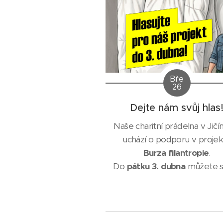
Bře
26
Dejte nám svůj hlas
Naše charitní prádelna v Jičí
uchází o podporu v projek
Burza filantropie
.
Do
pátku 3. dubna
můžete 
hlasem pomoci získat financ
na
stropní věšáky pro vyp
peřiny a polštáře
– vybave
které výrazně zlepší prov