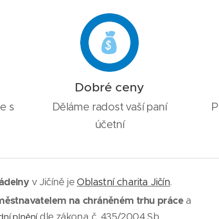
našim
Dobré ceny
e s
Děláme radost vaší paní
P
účetní
ádelny
v Jičíně je
Oblastní charita Jičín
.
městnavatelem na chráněném trhu práce
a
dle zákona č. 435/2004 Sb.
ní plnění