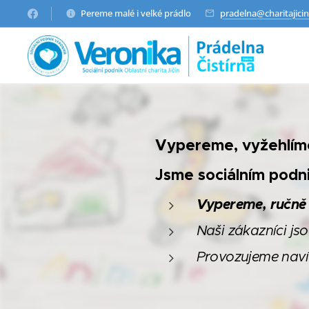
Pereme malé i velké prádlo
pradelna@charitajicin
Vypereme, vyžehlím
Jsme sociálním podnik
Vypereme, ručně
Naši zákazníci js
Provozujeme nav