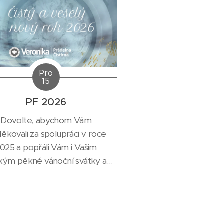
Pro
15
PF 2026
Dovolte, abychom Vám
ěkovali za spolupráci v roce
025 a popřáli Vám i Vašim
zkým pěkné vánoční svátky a
vše dobré v roce 2026.