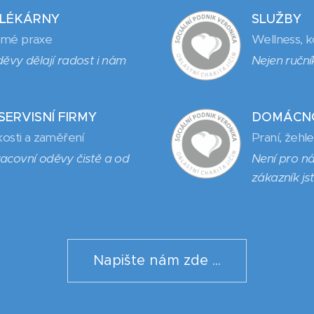
 LÉKÁRNY
SLUŽBY
omé praxe
Wellness, ko
děvy dělají radost i nám
Nejen ruční
SERVISNÍ FIRMY
DOMÁCNO
kosti a zaměření
Praní, žehl
acovní oděvy čistě a od
Není pro ná
zákazník js
Napište nám zde ...