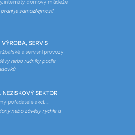
ky, internáty, domovy mládeže
 praní je samozřejmostí
 VÝROBA, SERVIS
ržbářské a servisní provozy
děvy nebo ručníky podle
adavků
, NEZISKOVÝ SEKTOR
y, pořadatelé akcí, ...
clony nebo závěsy rychle a