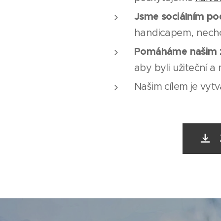
Jsme sociálním p
handicapem, nechc
Pomáháme našim z
aby byli užiteční a 
Našim cílem je vyt