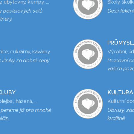
, ubytovny, kempy, ...
Školy, škol
y postelových setů
Desinfekční
tnery
PRŮMYSL,
nice, cukrárny, kavárny
Výrobní, úd
ručníky za dobré ceny
Pracovní o
vašich pož
KLUBY
KULTURA
lejbal, házená, ...
Kulturní dom
ě pereme již pro mnohé
Ubrusy, zá
ičín
kvalitně