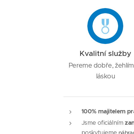
urychlí sušení a ulehčí práci 
zaměstnancům.
Kvalitní služby
Pereme dobře, žehlím
láskou
100% majitelem pr
za
Jsme oficiálním
poskytujeme
náhrad