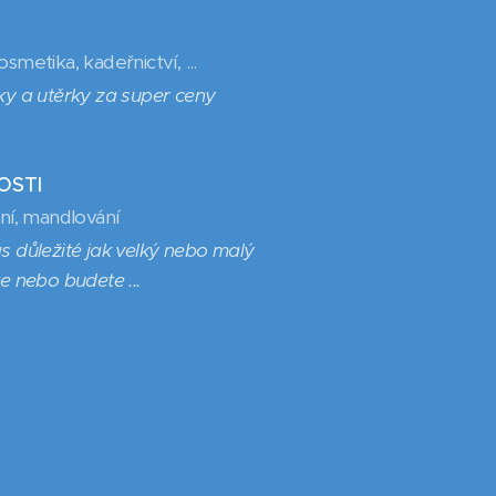
smetika, kadeřnictví, ...
ky a utěrky za super ceny
STI
ení, mandlování
s důležité jak velký nebo malý
te nebo budete ...