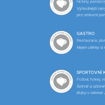
Hotely, penziony
Výhodnější cen
pro smluvní par
GASTRO
Restaurace, piv
Nejen utěrky a 
SPORTOVNÍ 
Fotbal, hokej, vo
Šetrně a účinn
kluby v okrese J