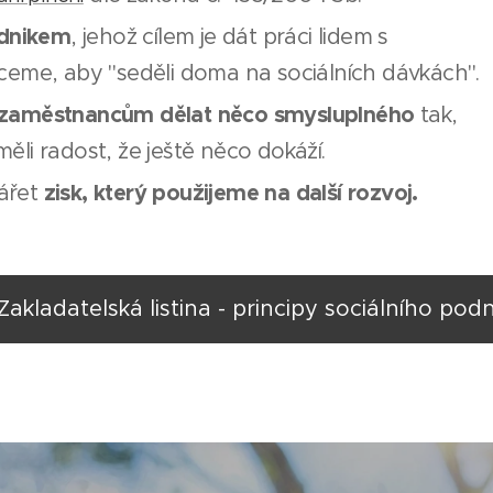
odnikem
, jehož cílem je dát práci lidem s
eme, aby "seděli doma na sociálních dávkách".
aměstnancům dělat něco smysluplného
tak,
měli radost, že ještě něco dokáží.
zisk, který použijeme na další rozvoj.
vářet
Zakladatelská listina - principy sociálního podn