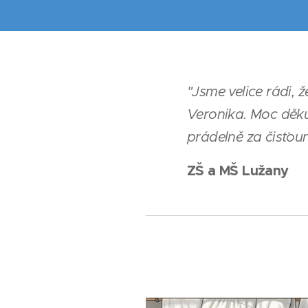
"Jsme velice rádi,
Veronika. Moc děku
prádelně za čisťou
ZŠ a MŠ Lužany