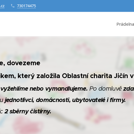
.cz
730174475
Prádeln
e, dovezeme
em, který založila Oblastní charita Jičín 
 vyžehlíme nebo vymandlujeme.
zda
Po domluvě
jednotlivci, domácnosti, ubytovatelé i firmy.
ou
2
sběrny čistírny.
íc