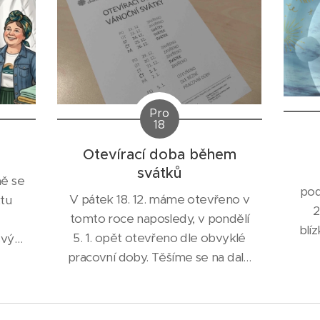
Pro
18
!
Otevírací doba během
svátků
ně se
pod
V pátek 18. 12. máme otevřeno v
tu
2
tomto roce naposledy, v pondělí
blí
5. 1. opět otevřeno dle obvyklé
svým
pracovní doby. Těšíme se na další
ování
rok!
rané
ní,
oz,