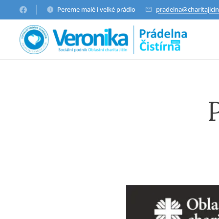
Pereme malé i velké prádlo
pradelna@charitajicin