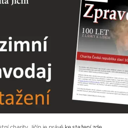
tní charity Jičín je právě
ke stažení zde