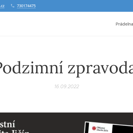
.cz
730174475
Prádeln
Podzimní zpravoda
16.09.2022