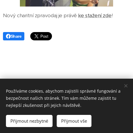
Nový charitní zpravodaj je právě
ke stažení zde
!
Share
Používáme cookies, abychom zajistili správné fungování a
bezpečnost našich stránek. Tím vám můžeme zajistit tu
nejlepší zkušenost při jejich návštěvě.
www.pradelna-jicin.cz
|
www.cistirna-jicin.cz
I naše prádelna
ráj pro
Vaše prádlo
I Jičín 2026
Přijmout nezbytné
Přijmout vše
Vytvořeno službou
Webnode
Cookies