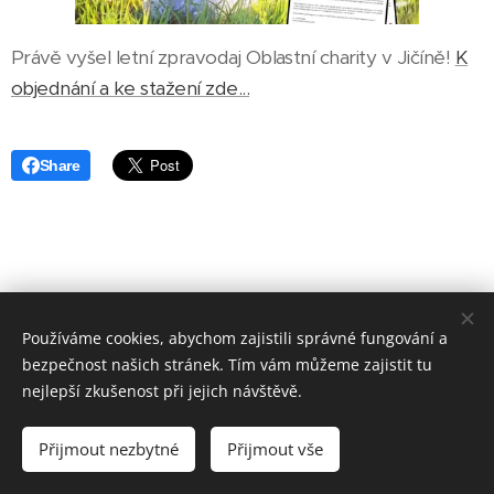
Právě vyšel letní zpravodaj Oblastní charity v Jičíně!
K
objednání a ke stažení zde...
Share
Používáme cookies, abychom zajistili správné fungování a
bezpečnost našich stránek. Tím vám můžeme zajistit tu
nejlepší zkušenost při jejich návštěvě.
www.pradelna-jicin.cz
|
www.cistirna-jicin.cz
I naše prádelna
ráj pro
Vaše prádlo
I Jičín 2026
Přijmout nezbytné
Přijmout vše
Vytvořeno službou
Webnode
Cookies