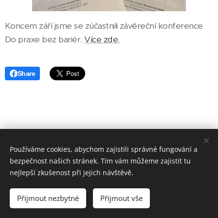
Koncem září jsme se zúčastnili závěreční konference
Do praxe bez bariér.
Více zde.
Share
Používáme cookies, abychom zajistili správné fungování a
bezpečnost našich stránek. Tím vám můžeme zajistit tu
nejlepší zkušenost při jejich návštěvě.
www.pradelna-jicin.cz
|
www.cistirna-jicin.cz
I naše prádelna
ráj pro
Vaše prádlo
I Jičín 2026
Přijmout nezbytné
Přijmout vše
Vytvořeno službou
Webnode
Cookies