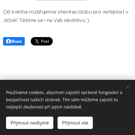
Od května rozšiřujeme otevírací dobu pro veřejnost v
Jičíně! Těšíme se i na Vaši návštěvu :)
Share
Používáme cookies, abychom zajistili správné fungování a
bezpečnost našich stránek. Tím vám můžeme zajistit tu
nejlepší zkušenost při jejich návštěvě.
www.pradelna-jicin.cz
|
www.cistirna-jicin.cz
I naše prádelna
ráj pro
Vaše prádlo
I Jičín 2026
Přijmout nezbytné
Přijmout vše
Vytvořeno službou
Webnode
Cookies